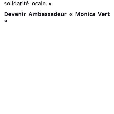
solidarité locale. »
Devenir Ambassadeur « Monica Vert
»
Pour accompagner le lancement, nous
recherchons une quinzaine
d'
Ambassadeurs « Monica Vert »
.
Leur rôle : informer leurs voisins,
répondre aux questions pratiques et
veiller au bon fonctionnement du
kiosque.
Une session de formation gratuite
d'une heure est prévue le samedi 9
mars.
Ensemble, donnons une seconde vie à
nos déchets et faisons de Monica un